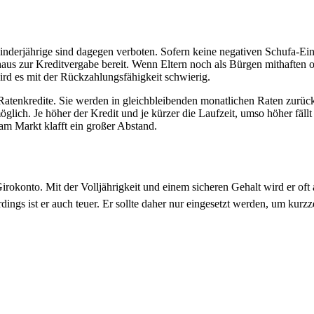
inderjährige sind dagegen verboten. Sofern keine negativen Schufa-Ei
haus zur Kreditvergabe bereit. Wenn Eltern noch als Bürgen mithaften o
ird es mit der Rückzahlungsfähigkeit schwierig.
atenkredite. Sie werden in gleichbleibenden monatlichen Raten zurückge
glich. Je höher der Kredit und je kürzer die Laufzeit, umso höher fäll
am Markt klafft ein großer Abstand.
rokonto. Mit der Volljährigkeit und einem sicheren Gehalt wird er oft 
ings ist er auch teuer. Er sollte daher nur eingesetzt werden, um kurz